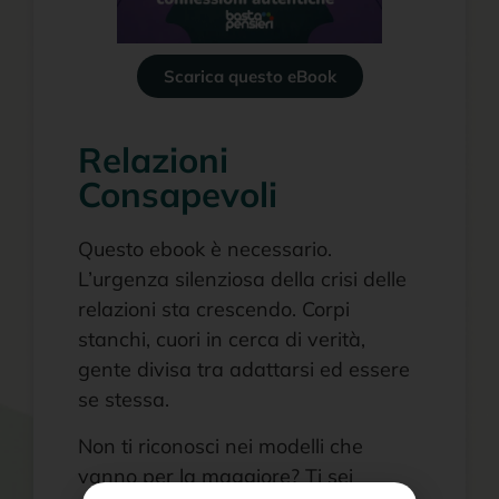
Scarica questo eBook
Relazioni
Consapevoli
Questo ebook è necessario.
L’urgenza silenziosa della crisi delle
relazioni sta crescendo. Corpi
stanchi, cuori in cerca di verità,
gente divisa tra adattarsi ed essere
se stessa.
Non ti riconosci nei modelli che
vanno per la maggiore? Ti sei