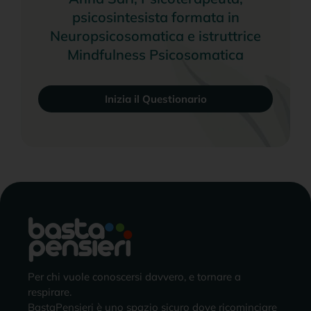
psicosintesista formata in
Neuropsicosomatica e istruttrice
Mindfulness Psicosomatica
Inizia il Questionario
Per chi vuole conoscersi davvero, e tornare a
respirare.
BastaPensieri è uno spazio sicuro dove ricominciare