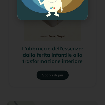
L’abbraccio dell’essenza:
dalla ferita infantile alla
trasformazione interiore
Scopri di più