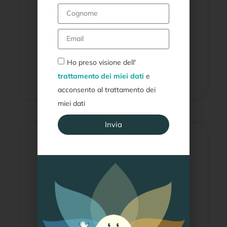
Il respiro che guarisce
Ho preso visione dell'
Scopri di più
trattamento dei miei dati
e
acconsento al trattamento dei
miei dati
Invia