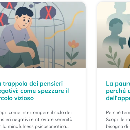
 trappola dei pensieri
La paura
gativi: come spezzare il
perché 
rcolo vizioso
dell’app
opri come interrompere il ciclo dei
Perché temi
nsieri negativi e ritrovare serenità
Scopri le r
n la mindfulness psicosomatica.
bisogno di