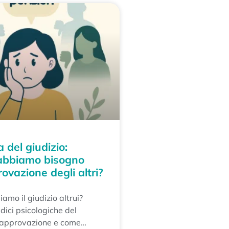
 del giudizio:
abbiamo bisogno
rovazione degli altri?
amo il giudizio altrui?
adici psicologiche del
 approvazione e come