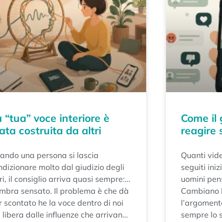
 “tua” voce interiore è
Come il 
ata costruita da altri
reagire 
ando una persona si lascia
Quanti vide
ndizionare molto dal giudizio degli
seguiti ini
ri, il consiglio arriva quasi sempre:
uomini pens
evi imparare ad ascoltare te
mbra sensato. Il problema è che dà
“chi ha suc
Cambiano l
esso».
r scontato he la voce dentro di noi
l’argoment
 libera dalle influenze che arrivano
sempre lo 