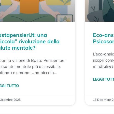
stapensieri.it: una
Eco-ans
iccola” rivoluzione della
Psicoso
lute mentale?
L’eco-ansia
scopri come
opri la visione di Basta Pensieri per
mindfulnes
a salute mentale più accessibile,
ritrovando 
ofonda e umana. Una piccola
consapevole
voluzione che parte dall’ascolto e
LEGGI TUT
ambientali
lla consapevolezza.
GGI TUTTO
Dicembre 2025
13 Dicembre 