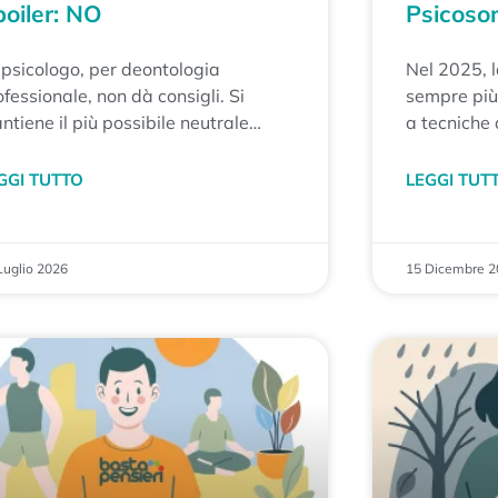
oiler: NO
Psicoso
 psicologo, per deontologia
Nel 2025, 
fessionale, non dà consigli. Si
sempre più 
ntiene il più possibile neutrale
a tecniche 
petto alle proprie opinioni personali
respirazio
accompagna il paziente in un
proposte c
GGI TUTTO
LEGGI TUT
rcorso che ha come obiettivo
la mente.
utarlo a comprendere meglio se
esso, così da arrivare a decisioni che
Luglio 2026
15 Dicembre 
ano realmente sue.