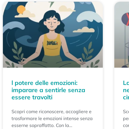
l potere delle emozioni:
La
imparare a sentirle senza
ne
essere travolti
ci
​Scopri come riconoscere, accogliere e
​Sc
trasformare le emozioni intense senza
pe
esserne sopraffatto. Con la
co