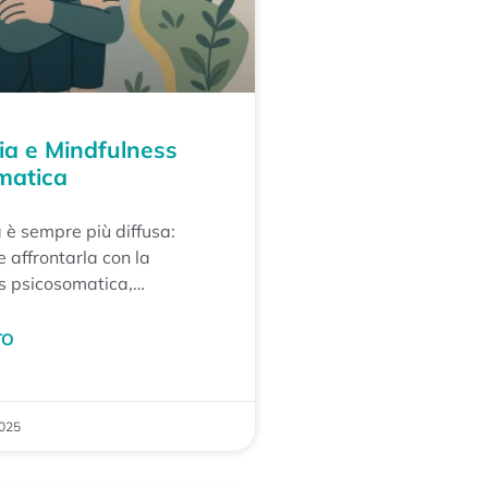
ia e Mindfulness
matica
 è sempre più diffusa:
 affrontarla con la
s psicosomatica,
equilibrio interiore e
zza di fronte alle sfide
TO
.
2025