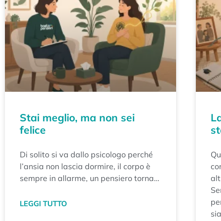
Stai meglio, ma non sei
La
felice
st
Di solito si va dallo psicologo perché
Qu
l’ansia non lascia dormire, il corpo è
co
sempre in allarme, un pensiero torna
alt
decine di volte al giorno, una relazione
«D
Se
si è spezzata e non si riesce più a fare
st
pe
LEGGI TUTTO
quasi nulla senza passarci attraverso.
sia