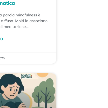
matica
la parola mindfulness è
diffusa. Molti la associano
di meditazione,
ne o rilassamento, spesso
ome strumenti per gestire
TO
2025