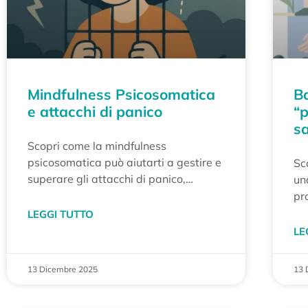
Mindfulness Psicosomatica
Ba
e attacchi di panico
“p
sa
Scopri come la mindfulness
psicosomatica può aiutarti a gestire e
Sc
superare gli attacchi di panico,
un
riconnettendo mente e corpo
pr
attraverso un approccio consapevole
ri
LEGGI TUTTO
e innovativo.
da
LE
13 Dicembre 2025
13 