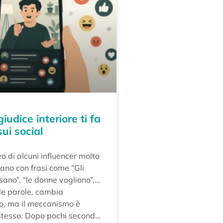
giudice interiore ti fa
sui social
o di alcuni influencer molto
ziano con frasi come “Gli
ano”, “le donne vogliono”,
cesso fa così”?
e parole, cambia
o, ma il meccanismo è
stesso. Dopo pochi secondi