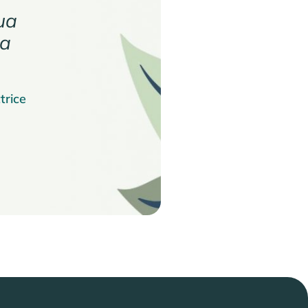
ua
za
trice