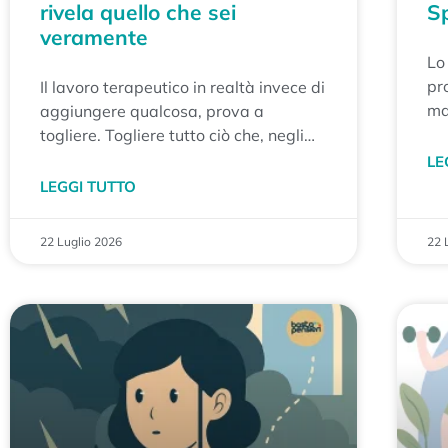
rivela quello che sei
Sp
veramente
Lo
pro
Il lavoro terapeutico in realtà invece di
ma
aggiungere qualcosa, prova a
ris
togliere. Togliere tutto ciò che, negli
e 
anni, si è sovrapposto alla nostra
LE
pe
autenticità: aspettative, paure,
LEGGI TUTTO
ai
convinzioni, modi di comportarci che
st
abbiamo imparato per adattarci agli
22 Luglio 2026
22 
si
altri o per sentirci accettati.