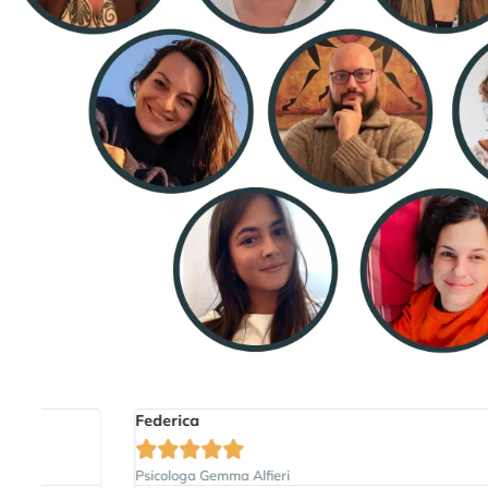
Federica
Carla







Psicologa Gemma Alfieri
Psicolo