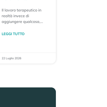
Il lavoro terapeutico in
realtà invece di
aggiungere qualcosa,
prova a togliere. Togliere
tutto ciò che, negli anni, si
LEGGI TUTTO
è sovrapposto alla nostra
autenticità: aspettative,
paure, convinzioni, modi di
comportarci che abbiamo
22 Luglio 2026
imparato per adattarci
agli altri o per sentirci
accettati.