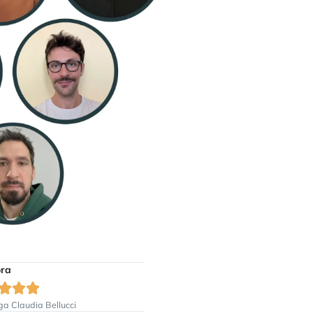
Chiara





lucci
Psicologo Corrado Aldrisi