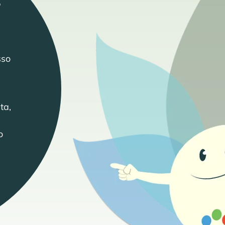
?
sso
.
ta,
o