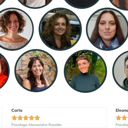
Eleonora








ga Alessandra Rossitto
Psicologa Claudia Bel