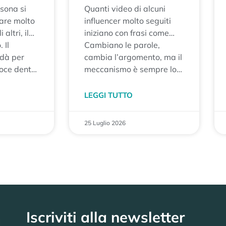
sona si
Quanti video di alcuni
nare molto
influencer molto seguiti
altri, il
iniziano con frasi come
 quasi
 Il
“Gli uomini pensano”, “le
Cambiano le parole,
imparare
dà per
donne vogliono”, “chi ha
cambia l’argomento, ma il
stesso».
voce dentro
successo fa così”?
meccanismo è sempre lo
 dalle
stesso. Dopo pochi
rivano da
secondi arriva una
LEGGI TUTTO
. Le
generalizzazione e, quasi
on
senza accorgertene, non
25 Luglio 2026
o nel
stai più ascoltando il
 vengono
contenuto. Stai già
ssono
preparando la risposta.
 assorbite
odo con
 parla a sé
Iscriviti alla newsletter