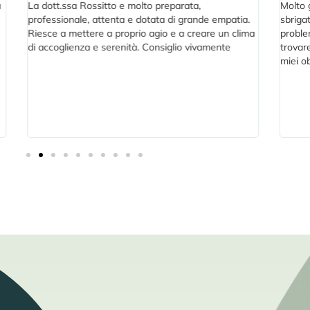
t.ssa Rossitto e molto preparata,
Molto gentile e dispo
sionale, attenta e dotata di grande empatia.
sbrigativa anzi inte
 a mettere a proprio agio e a creare un clima
problematica che le
oglienza e serenità. Consiglio vivamente
trovare i mezzi e i m
miei obiettivi. Consi